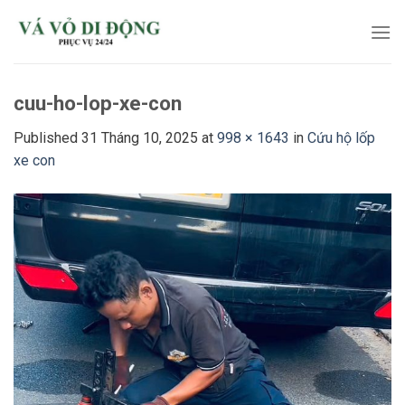
Skip
to
content
cuu-ho-lop-xe-con
Published
31 Tháng 10, 2025
at
998 × 1643
in
Cứu hộ lốp
xe con