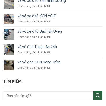
vá vỏ xe ô tô 24h Bình Dương
ở
Chức năng bình luận bị tắt
vá
vỏ
vá vỏ xe ô tô KCN VSIP
xe
ở
Chức năng bình luận bị tắt
ô
vá
tô
vỏ
24h
vá vỏ xe ô tô Bắc Tân Uyên
xe
Bình
ở
Chức năng bình luận bị tắt
ô
Dương
vá
tô
vỏ
KCN
vá vỏ ô tô Thuận An 24h
xe
VSIP
ở
Chức năng bình luận bị tắt
ô
vá
tô
vỏ
Bắc
vá vỏ ô tô KCN Sóng Thần
ô
Tân
ở
Chức năng bình luận bị tắt
tô
Uyên
vá
Thuận
vỏ
An
ô
24h
TÌM KIẾM
tô
KCN
Sóng
Thần