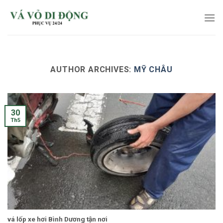
Skip
to
content
AUTHOR ARCHIVES:
MỸ CHÂU
30
Th5
vá lốp xe hơi Bình Dương tận nơi