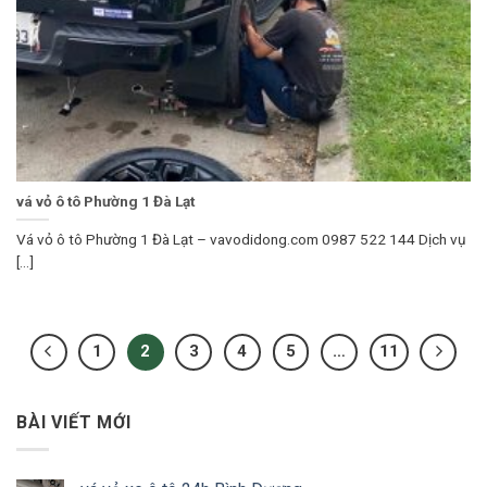
vá vỏ ô tô Phường 1 Đà Lạt
Vá vỏ ô tô Phường 1 Đà Lạt – vavodidong.com 0987 522 144 Dịch vụ
[...]
1
2
3
4
5
…
11
BÀI VIẾT MỚI